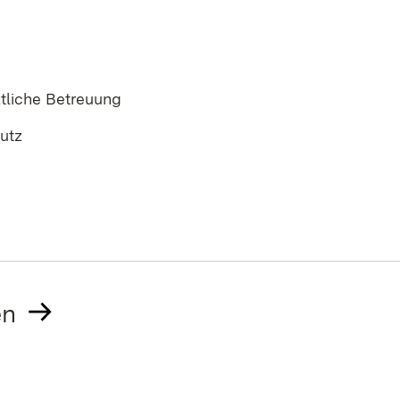
ztliche Betreuung
utz
en