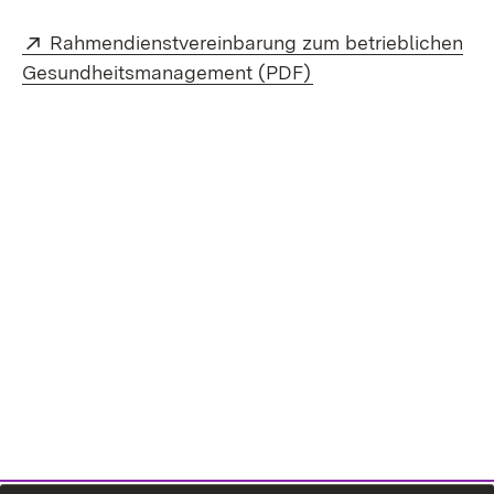
Extern:
Rahmendienstvereinbarung zum betrieblichen
(Öffnet in neuem Fe
Gesundheitsmanagement (PDF)